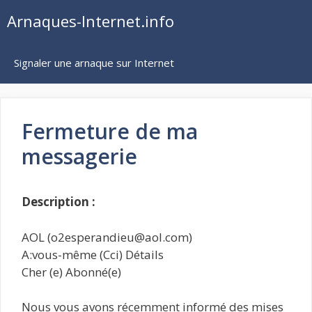
Aller
Arnaques-Internet.info
au
contenu
Signaler une arnaque sur Internet
Fermeture de ma
messagerie
Description :
AOL (o2esperandieu@aol.com)
A:vous-même (Cci) Détails
Cher (e) Abonné(e)
Nous vous avons récemment informé des mises