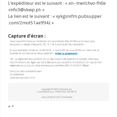
L’expéditeur est le suivant : « xn--tneilchvo-fh0e
‹info3@skwp.pl› »
Le lien est le suivant : « vykgsnifm.pubsupper
.com/2mot51ae994z »
Capture d’écran :
« >