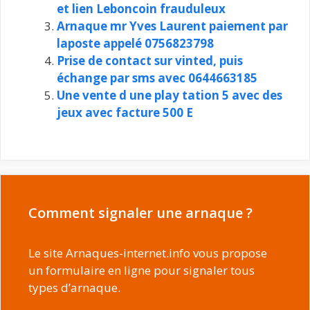
et lien Leboncoin frauduleux
Arnaque mr Yves Laurent paiement par
laposte appelé 0756823798
Prise de contact sur vinted, puis
échange par sms avec 0644663185
Une vente d une play tation 5 avec des
jeux avec facture 500 E
Comment signaler une arnaque ?
Le site Arnaques-internet.info vous propose
un formulaire en ligne pour signaler tous
types d’arnaque.