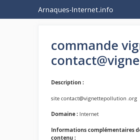
Aller
Arnaques-Internet.info
au
contenu
commande vign
contact@vignet
Description :
site contact@vignettepollution .org
Domaine :
Internet
Informations complémentaires de 
contenu :