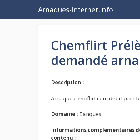
Aller
Arnaques-Internet.info
au
contenu
Chemflirt Prél
demandé arna
Description :
Arnaque chemflirt.com debit par c
Domaine :
Banques
Informations complémentaires de 
contenu :