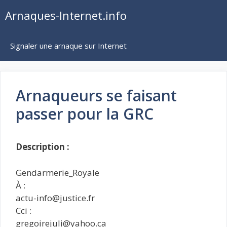
Aller
Arnaques-Internet.info
au
contenu
Signaler une arnaque sur Internet
Arnaqueurs se faisant
passer pour la GRC
Description :
Gendarmerie_Royale
À :
actu-info@justice.fr
Cci :
gregoirejuli@yahoo.ca