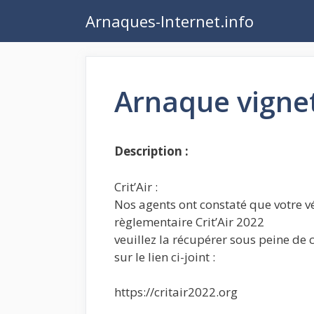
Aller
Arnaques-Internet.info
au
contenu
Arnaque vignett
Description :
Crit’Air :
Nos agents ont constaté que votre vé
règlementaire Crit’Air 2022
veuillez la récupérer sous peine de
sur le lien ci-joint :
https://critair2022.org