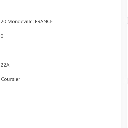
4120 Mondeville; FRANCE
50
122A
 Coursier