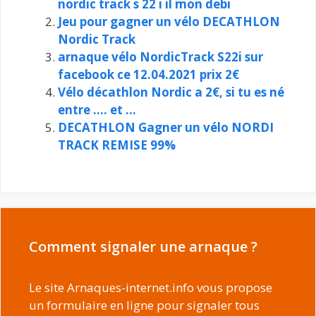
nordic track s 22 i il mon debi
Jeu pour gagner un vélo DECATHLON
Nordic Track
arnaque vélo NordicTrack S22i sur
facebook ce 12.04.2021 prix 2€
Vélo décathlon Nordic a 2€, si tu es né
entre …. et …
DECATHLON Gagner un vélo NORDI
TRACK REMISE 99%
Comment signaler une arnaque ?
Le site Arnaques-internet.info vous propose
un formulaire en ligne pour signaler tous