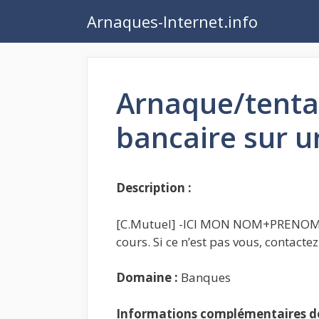
Aller
Arnaques-Internet.info
au
contenu
Arnaque/tentat
bancaire sur un
Description :
[C.Mutuel] -ICI MON NOM+PRENOM 
cours. Si ce n’est pas vous, contac
Domaine :
Banques
Informations complémentaires de 