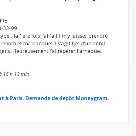
IRE
0-33-99.
pe…la 1ere fois j’ai failli m’y laisser prendre
nom et ma banque! Il s’agit tjrs d’un débit
 gens. Heureusement j’ai repérer l’arnaque.
à 15 h 13 min
nt à Paris. Demande de depôt Moneygram.