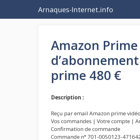
Aller
Arnaques-Internet.info
au
contenu
Amazon Prime 
d’abonnement
prime 480 €
Description :
Reçu par email Amazon prime vidéo
Vos commandes | Votre compte | A
Confirmation de commande
Commande n° 701-0050123-47164