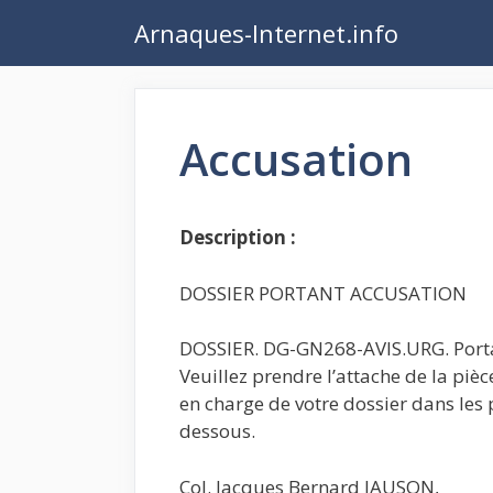
Aller
Arnaques-Internet.info
au
contenu
Accusation
Description :
DOSSIER PORTANT ACCUSATION
DOSSIER. DG-GN268-AVIS.URG. Porta
Veuillez prendre l’attache de la piè
en charge de votre dossier dans les p
dessous.
Col. Jacques Bernard JAUSON,