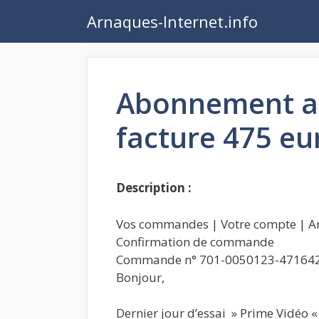
Aller
Arnaques-Internet.info
au
contenu
Abonnement a
facture 475 eu
Description :
Vos commandes | Votre compte | A
Confirmation de commande
Commande n° 701-0050123-47164
Bonjour,
Dernier jour d’essai » Prime Vidéo 