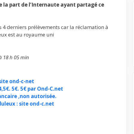
la part de l’Internaute ayant partagé ce
4 derniers prélèvements car la réclamation à
leux est au royaume uni
à 18 h 05 min
site ond-c-net
,5€. 5€. 5€ par Ond-C.net
caire ,non autorisée.
leux : site ond-c.net